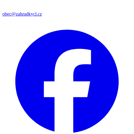
obec@zahradkycl.cz