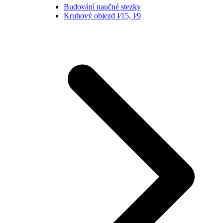
Budování naučné stezky
Kruhový objezd I⁄15, I⁄9