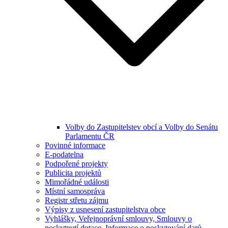
Volby do Zastupitelstev obcí a Volby do Senátu
Parlamentu ČR
Povinné informace
E-podatelna
Podpořené projekty
Publicita projektů
Mimořádné události
Místní samospráva
Registr střetu zájmu
Výpisy z usnesení zastupitelstva obce
Vyhlášky, Veřejnoprávní smlouvy, Smlouvy o
poskytnutí dotace, Informace o poskytování darů