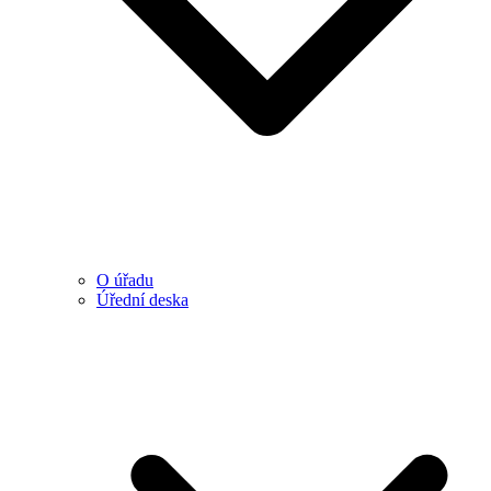
O úřadu
Úřední deska