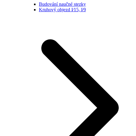
Budování naučné stezky
Kruhový objezd I⁄15, I⁄9