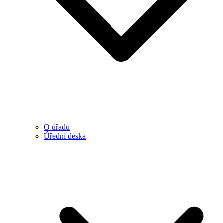
O úřadu
Úřední deska