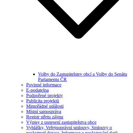
Volby do Zastupitelstev obcí a Volby do Senátu
Parlamentu ČR
Povinné informace
E-podatelna
Podpořené projekty
Publicita projektů
Mimořádné události
Místní samospráva
Registr střetu zájmu
Výpisy z usnesení zastupitelstva obce
Vyhlášky, Veřejnoprávní smlouvy, Smlouvy o
poskytnutí dotace, Informace o poskytování darů