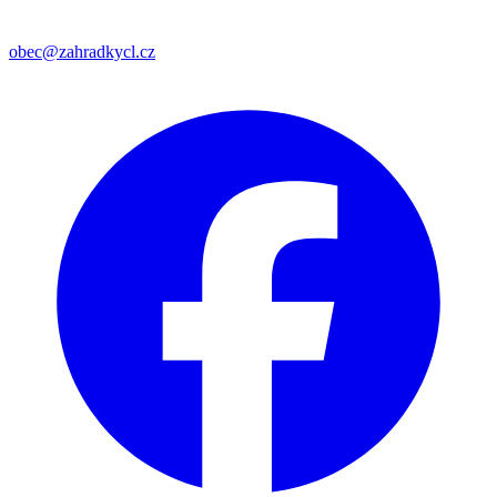
obec@zahradkycl.cz