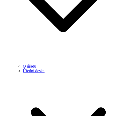
O úřadu
Úřední deska