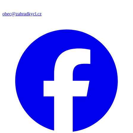
obec@zahradkycl.cz