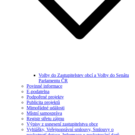
Volby do Zastupitelstev obcí a Volby do Senátu
Parlamentu ČR
Povinné informace
E-podatelna
Podpořené projekty
Publicita projektů
Mimořádné události
Místní samospráva
Registr střetu zájmu
Výpisy z usnesení zastupitelstva obce
Vyhlášky, Veřejnoprávní smlouvy, Smlouvy o
poskytnutí dotace, Informace o poskytování darů