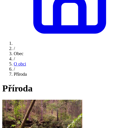
/
Obec
/
O obci
/
Příroda
Příroda