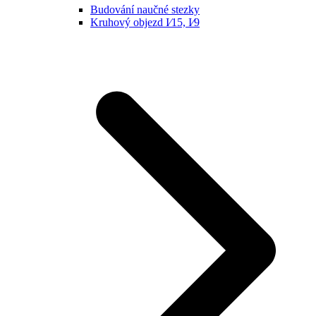
Budování naučné stezky
Kruhový objezd I⁄15, I⁄9