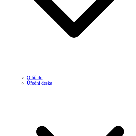
O úřadu
Úřední deska