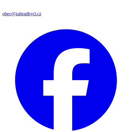
obec@zahradkycl.cz