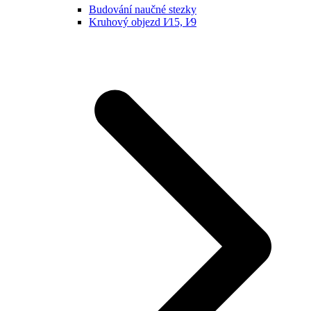
Budování naučné stezky
Kruhový objezd I⁄15, I⁄9