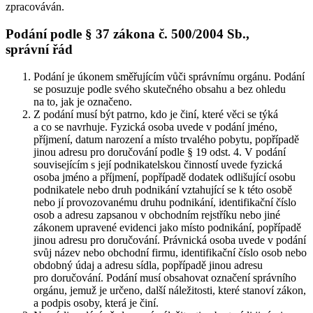
zpracováván.
Podání podle § 37 zákona č. 500/2004 Sb.,
správní řád
Podání je úkonem směřujícím vůči správnímu orgánu. Podání
se posuzuje podle svého skutečného obsahu a bez ohledu
na to, jak je označeno.
Z podání musí být patrno, kdo je činí, které věci se týká
a co se navrhuje. Fyzická osoba uvede v podání jméno,
příjmení, datum narození a místo trvalého pobytu, popřípadě
jinou adresu pro doručování podle § 19 odst. 4. V podání
souvisejícím s její podnikatelskou činností uvede fyzická
osoba jméno a příjmení, popřípadě dodatek odlišující osobu
podnikatele nebo druh podnikání vztahující se k této osobě
nebo jí provozovanému druhu podnikání, identifikační číslo
osob a adresu zapsanou v obchodním rejstříku nebo jiné
zákonem upravené evidenci jako místo podnikání, popřípadě
jinou adresu pro doručování. Právnická osoba uvede v podání
svůj název nebo obchodní firmu, identifikační číslo osob nebo
obdobný údaj a adresu sídla, popřípadě jinou adresu
pro doručování. Podání musí obsahovat označení správního
orgánu, jemuž je určeno, další náležitosti, které stanoví zákon,
a podpis osoby, která je činí.