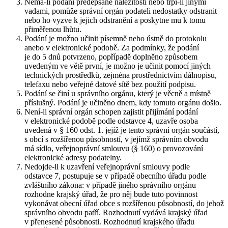
Nemá-li podání předepsané náležitosti nebo trpí-li jinými
vadami, pomůže správní orgán podateli nedostatky odstranit
nebo ho vyzve k jejich odstranění a poskytne mu k tomu
přiměřenou lhůtu.
Podání je možno učinit písemně nebo ústně do protokolu
anebo v elektronické podobě. Za podmínky, že podání
je do 5 dnů potvrzeno, popřípadě doplněno způsobem
uvedeným ve větě první, je možno je učinit pomocí jiných
technických prostředků, zejména prostřednictvím dálnopisu,
telefaxu nebo veřejné datové sítě bez použití podpisu.
Podání se činí u správního orgánu, který je věcně a místně
příslušný. Podání je učiněno dnem, kdy tomuto orgánu došlo.
Není-li správní orgán schopen zajistit přijímání podání
v elektronické podobě podle odstavce 4, uzavře osoba
uvedená v § 160 odst. 1. jejíž je tento správní orgán součástí,
s obcí s rozšířenou působností, v jejímž správním obvodu
má sídlo, veřejnoprávní smlouvu (§ 160) o provozování
elektronické adresy podatelny.
Nedojde-li k uzavření veřejnoprávní smlouvy podle
odstavce 7, postupuje se v případě obecního úřadu podle
zvláštního zákona: v případě jiného správního orgánu
rozhodne krajský úřad, že pro něj bude tuto povinnost
vykonávat obecní úřad obce s rozšířenou působností, do jehož
správního obvodu patří. Rozhodnutí vydává krajský úřad
v přenesené působnosti. Rozhodnutí krajského úřadu