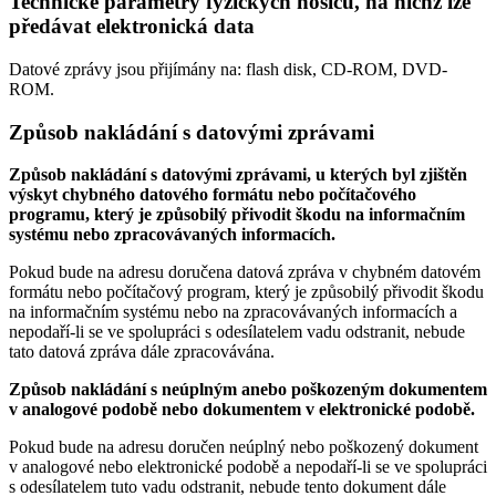
Technické parametry fyzických nosičů, na nichž lze
předávat elektronická data
Datové zprávy jsou přijímány na:
flash disk, CD-ROM, DVD-
ROM.
Způsob nakládání s datovými zprávami
Způsob nakládání s datovými zprávami, u kterých byl zjištěn
výskyt chybného datového formátu nebo počítačového
programu, který je způsobilý přivodit škodu na informačním
systému nebo zpracovávaných informacích.
Pokud bude na adresu doručena datová zpráva v chybném datovém
formátu nebo počítačový program, který je způsobilý přivodit škodu
na informačním systému nebo na zpracovávaných informacích a
nepodaří-li se ve spolupráci s odesílatelem vadu odstranit, nebude
tato datová zpráva dále zpracovávána.
Způsob nakládání s neúplným anebo poškozeným dokumentem
v analogové podobě nebo dokumentem v elektronické podobě.
Pokud bude na adresu doručen neúplný nebo poškozený dokument
v analogové nebo elektronické podobě a nepodaří-li se ve spolupráci
s odesílatelem tuto vadu odstranit, nebude tento dokument dále