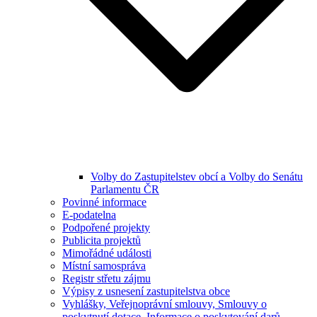
Volby do Zastupitelstev obcí a Volby do Senátu
Parlamentu ČR
Povinné informace
E-podatelna
Podpořené projekty
Publicita projektů
Mimořádné události
Místní samospráva
Registr střetu zájmu
Výpisy z usnesení zastupitelstva obce
Vyhlášky, Veřejnoprávní smlouvy, Smlouvy o
poskytnutí dotace, Informace o poskytování darů