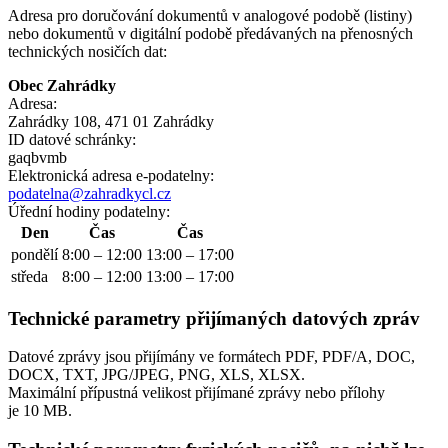
Adresa pro doručování dokumentů v analogové podobě (listiny)
nebo dokumentů v digitální podobě předávaných na přenosných
technických nosičích dat:
Obec Zahrádky
Adresa:
Zahrádky 108, 471 01 Zahrádky
ID datové schránky:
gaqbvmb
Elektronická adresa e‑podatelny:
podatelna@zahradkycl.cz
Úřední hodiny podatelny:
Den
Čas
Čas
pondělí
8:00 – 12:00
13:00 – 17:00
středa
8:00 – 12:00
13:00 – 17:00
Technické parametry přijímaných datových zpráv
Datové zprávy jsou přijímány ve formátech
PDF, PDF/A, DOC,
DOCX, TXT, JPG/JPEG, PNG, XLS, XLSX.
Maximální přípustná velikost přijímané zprávy nebo přílohy
je
10 MB
.