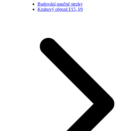
Budování naučné stezky
Kruhový objezd I⁄15, I⁄9