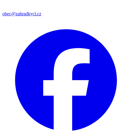
obec@zahradkycl.cz