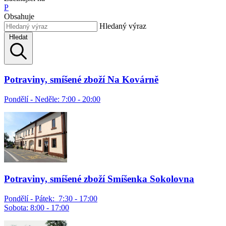
P
Obsahuje
Hledaný výraz
Hledat
Potraviny, smíšené zboží Na Kovárně
Pondělí - Neděle: 7:00 - 20:00
Potraviny, smíšené zboží Smíšenka Sokolovna
Pondělí - Pátek: 7:30 - 17:00
Sobota: 8:00 - 17:00