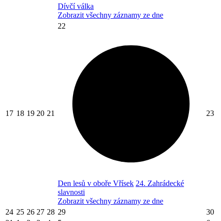
Dívčí válka
Zobrazit všechny záznamy ze dne
22
17
18
19
20
21
23
Den lesů v oboře Vřísek
24. Zahrádecké
slavnosti
Zobrazit všechny záznamy ze dne
24
25
26
27
28
29
30