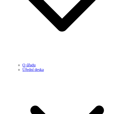
O úřadu
Úřední deska