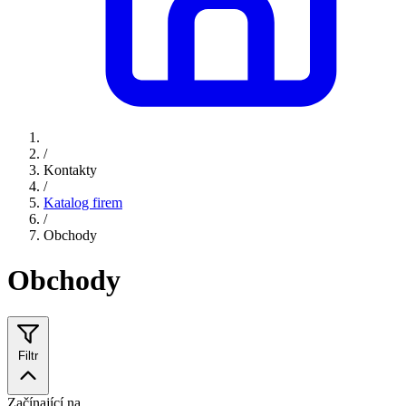
/
Kontakty
/
Katalog firem
/
Obchody
Obchody
Filtr
Začínající na