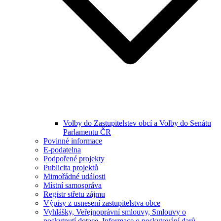
Volby do Zastupitelstev obcí a Volby do Senátu
Parlamentu ČR
Povinné informace
E-podatelna
Podpořené projekty
Publicita projektů
Mimořádné události
Místní samospráva
Registr střetu zájmu
Výpisy z usnesení zastupitelstva obce
Vyhlášky, Veřejnoprávní smlouvy, Smlouvy o
poskytnutí dotace, Informace o poskytování darů