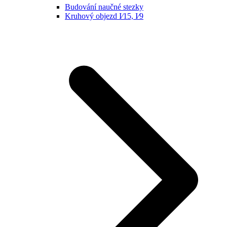
Budování naučné stezky
Kruhový objezd I⁄15, I⁄9