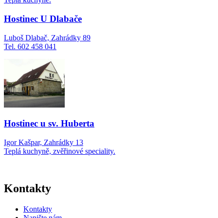
Hostinec U Dlabače
Luboš Dlabač, Zahrádky 89
Tel. 602 458 041
Hostinec u sv. Huberta
Igor Kašpar, Zahrádky 13
Teplá kuchyně, zvěřinové speciality.
Kontakty
Kontakty
Napište nám