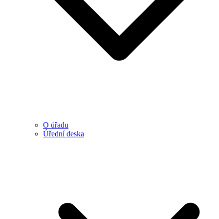
O úřadu
Úřední deska