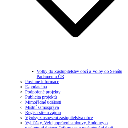
Volby do Zastupitelstev obcí a Volby do Senátu
Parlamentu ČR
Povinné informace
E-podatelna
Podpořené projekty
Publicita projektů
Mimořádné události
Místní samospráva
Registr střetu zájmu
Výpisy z usnesení zastupitelstva obce
Vyhlášky, Veřejnoprávní smlouvy, Smlouvy o
poskytnutí dotace, Informace o poskytování darů