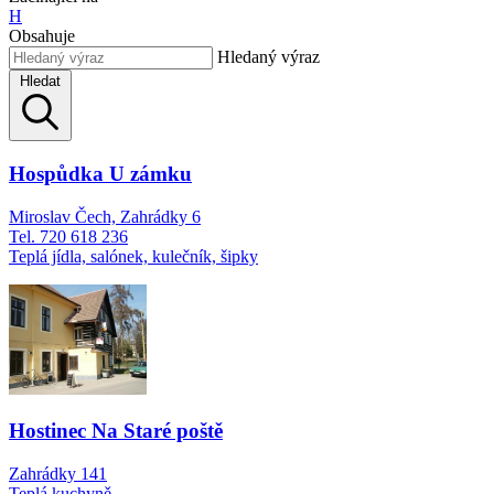
H
Obsahuje
Hledaný výraz
Hledat
Hospůdka U zámku
Miroslav Čech, Zahrádky 6
Tel. 720 618 236
Teplá jídla, salónek, kulečník, šipky
Hostinec Na Staré poště
Zahrádky 141
Teplá kuchyně.