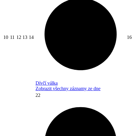
10
11
12
13
14
16
Dívčí válka
Zobrazit všechny záznamy ze dne
22