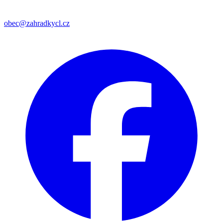
obec@zahradkycl.cz