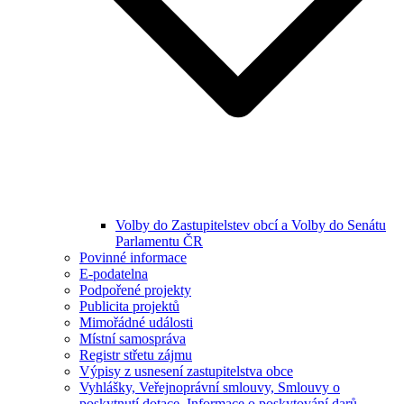
Volby do Zastupitelstev obcí a Volby do Senátu
Parlamentu ČR
Povinné informace
E-podatelna
Podpořené projekty
Publicita projektů
Mimořádné události
Místní samospráva
Registr střetu zájmu
Výpisy z usnesení zastupitelstva obce
Vyhlášky, Veřejnoprávní smlouvy, Smlouvy o
poskytnutí dotace, Informace o poskytování darů