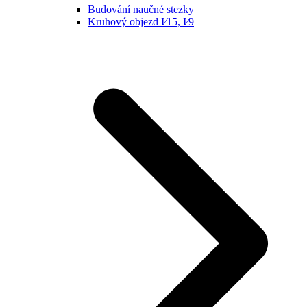
Budování naučné stezky
Kruhový objezd I⁄15, I⁄9