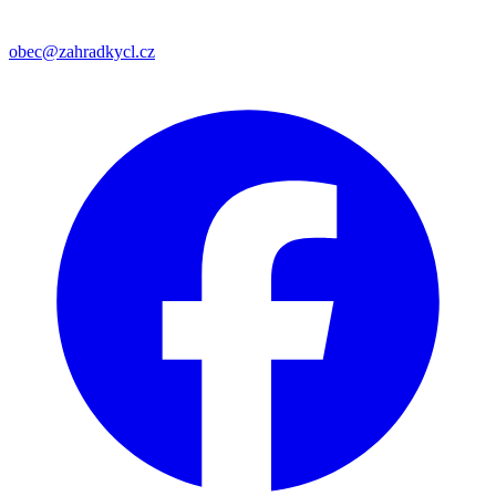
obec@zahradkycl.cz