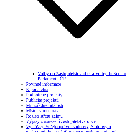
Volby do Zastupitelstev obcí a Volby do Senátu
Parlamentu ČR
Povinné informace
E-podatelna
Podpořené projekty
Publicita projektů
Mimořádné události
Místní samospráva
Registr střetu zájmu
Výpisy z usnesení zastupitelstva obce
Vyhlášky, Veřejnoprávní smlouvy, Smlouvy o
poskytnutí dotace, Informace o poskytování darů