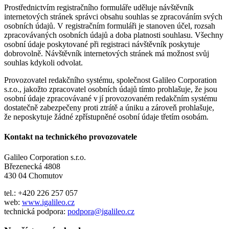
Prostřednictvím registračního formuláře uděluje návštěvník
internetových stránek správci obsahu souhlas se zpracováním svých
osobních údajů. V registračním formuláři je stanoven účel, rozsah
zpracovávaných osobních údajů a doba platnosti souhlasu. Všechny
osobní údaje poskytované při registraci návštěvník poskytuje
dobrovolně. Návštěvník internetových stránek má možnost svůj
souhlas kdykoli odvolat.
Provozovatel redakčního systému, společnost Galileo Corporation
s.r.o., jakožto zpracovatel osobních údajů tímto prohlašuje, že jsou
osobní údaje zpracovávané v jí provozovaném redakčním systému
dostatečně zabezpečeny proti ztrátě a úniku a zároveň prohlašuje,
že neposkytuje žádné zpřístupněné osobní údaje třetím osobám.
Kontakt na technického provozovatele
Galileo Corporation s.r.o.
Březenecká 4808
430 04 Chomutov
tel.: +420 226 257 057
web:
www.igalileo.cz
technická podpora:
podpora@igalileo.cz