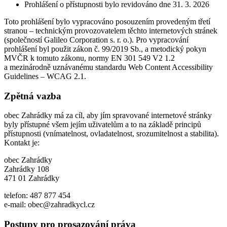
Prohlášení o přístupnosti bylo revidováno dne 31. 3. 2026
Toto prohlášení bylo vypracováno posouzením provedeným třetí
stranou – technickým provozovatelem těchto internetových stránek
(společností Galileo Corporation s. r. o.). Pro vypracování
prohlášení byl použit zákon č. 99/2019 Sb., a metodický pokyn
MVČR k tomuto zákonu, normy EN 301 549 V2 1.2
a mezinárodně uznávanému standardu Web Content Accessibility
Guidelines – WCAG 2.1.
Zpětná vazba
obec Zahrádky má za cíl, aby jím spravované internetové stránky
byly přístupné všem jejím uživatelům a to na základě principů
přístupnosti (vnímatelnost, ovladatelnost, srozumitelnost a stabilita).
Kontakt je:
obec Zahrádky
Zahrádky 108
471 01 Zahrádky
telefon: 487 877 454
e-mail: obec@zahradkycl.cz
Postupy pro prosazování práva