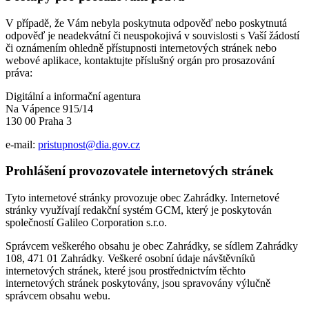
V případě, že Vám nebyla poskytnuta odpověď nebo poskytnutá
odpověď je neadekvátní či neuspokojivá v souvislosti s Vaší žádostí
či oznámením ohledně přístupnosti internetových stránek nebo
webové aplikace, kontaktujte příslušný orgán pro prosazování
práva:
Digitální a informační agentura
Na Vápence 915/14
130 00 Praha 3
e-mail:
pristupnost@dia.gov.cz
Prohlášení provozovatele internetových stránek
Tyto internetové stránky provozuje obec Zahrádky. Internetové
stránky využívají redakční systém GCM, který je poskytován
společností Galileo Corporation s.r.o.
Správcem veškerého obsahu je obec Zahrádky, se sídlem Zahrádky
108, 471 01 Zahrádky. Veškeré osobní údaje návštěvníků
internetových stránek, které jsou prostřednictvím těchto
internetových stránek poskytovány, jsou spravovány výlučně
správcem obsahu webu.