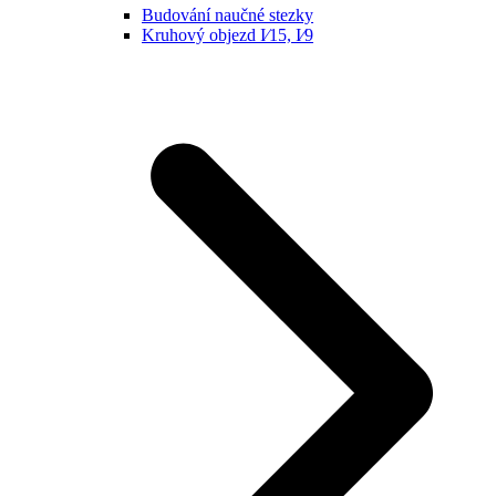
Budování naučné stezky
Kruhový objezd I⁄15, I⁄9