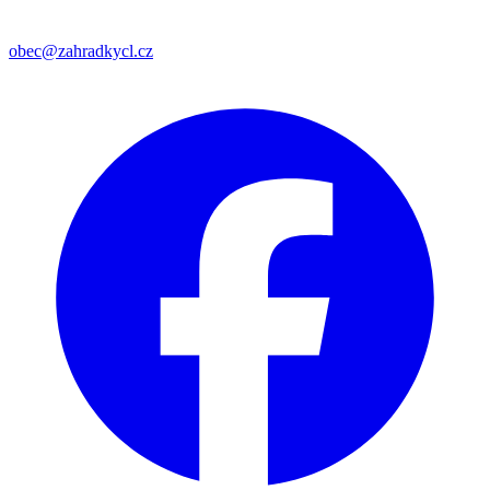
obec@zahradkycl.cz