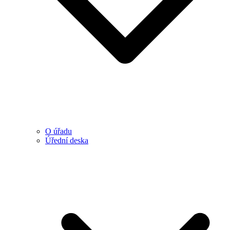
O úřadu
Úřední deska