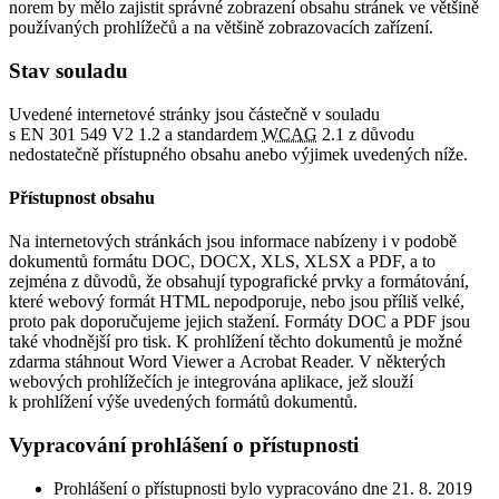
norem by mělo zajistit správné zobrazení obsahu stránek ve většině
používaných prohlížečů a na většině zobrazovacích zařízení.
Stav souladu
Uvedené internetové stránky jsou částečně v souladu
s EN 301 549 V2 1.2 a standardem
WCAG
2.1 z důvodu
nedostatečně přístupného obsahu anebo výjimek uvedených níže.
Přístupnost obsahu
Na internetových stránkách jsou informace nabízeny i v podobě
dokumentů formátu DOC, DOCX, XLS, XLSX a PDF, a to
zejména z důvodů, že obsahují typografické prvky a formátování,
které webový formát HTML nepodporuje, nebo jsou příliš velké,
proto pak doporučujeme jejich stažení. Formáty DOC a PDF jsou
také vhodnější pro tisk. K prohlížení těchto dokumentů je možné
zdarma stáhnout Word Viewer a Acrobat Reader. V některých
webových prohlížečích je integrována aplikace, jež slouží
k prohlížení výše uvedených formátů dokumentů.
Vypracování prohlášení o přístupnosti
Prohlášení o přístupnosti bylo vypracováno dne 21. 8. 2019