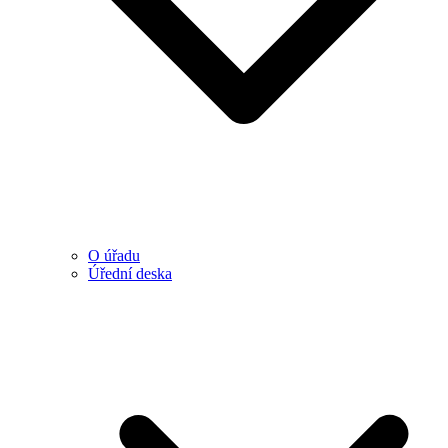
O úřadu
Úřední deska