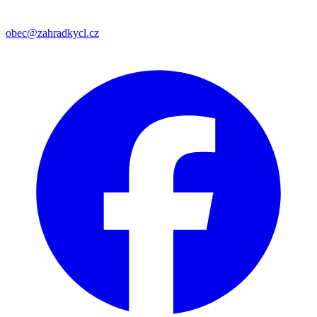
obec@zahradkycl.cz