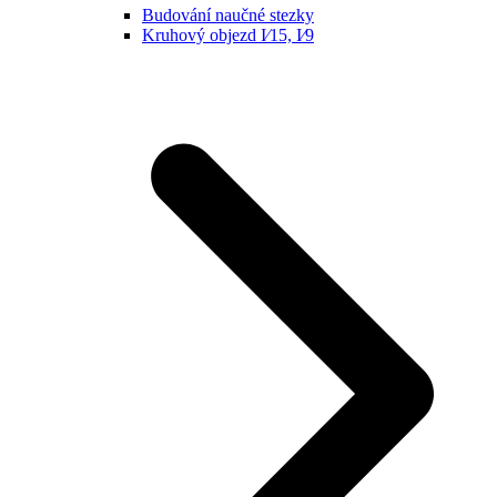
Budování naučné stezky
Kruhový objezd I⁄15, I⁄9