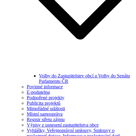
Volby do Zastupitelstev obcí a Volby do Senátu
Parlamentu ČR
Povinné informace
E-podatelna
Podpořené projekty
Publicita projektů
Mimořádné události
Místní samospráva
Registr střetu zájmu
Výpisy z usnesení zastupitelstva obce
Vyhlášky, Veřejnoprávní smlouvy, Smlouvy o
poskytnutí dotace, Informace o poskytování darů