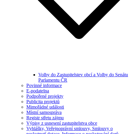
Volby do Zastupitelstev obcí a Volby do Senátu
Parlamentu ČR
Povinné informace
E-podatelna
Podpořené projekty
Publicita projektů
Mimořádné události
Místní samospráva
Registr střetu zájmu
Výpisy z usnesení zastupitelstva obce
Vyhlášky, Veřejnoprávní smlouvy, Smlouvy o
poskytnutí dotace, Informace o poskytování darů