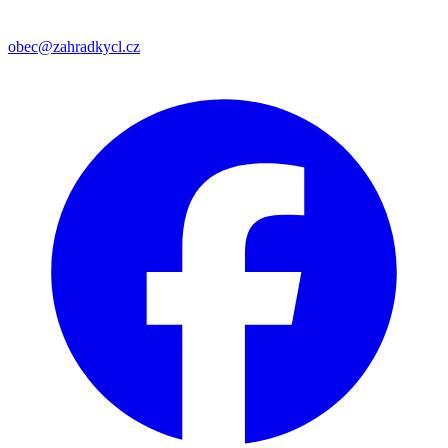
obec@zahradkycl.cz