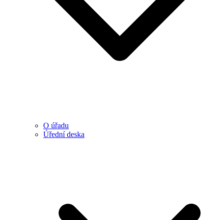
O úřadu
Úřední deska