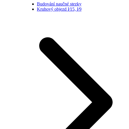
Budování naučné stezky
Kruhový objezd I⁄15, I⁄9