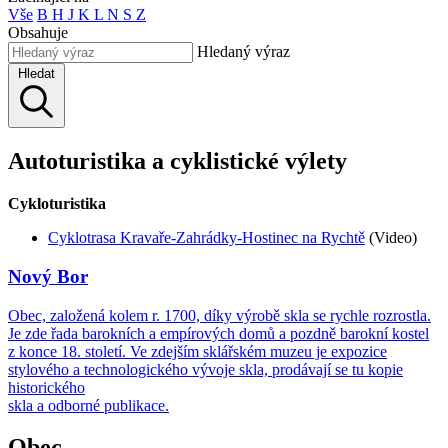
Vše
B
H
J
K
L
N
S
Z
Obsahuje
Hledaný výraz
Hledat
Autoturistika a cyklistické výlety
Cykloturistika
Cyklotrasa Kravaře-Zahrádky-Hostinec na Rychtě
(Video)
Nový Bor
Obec, založená kolem r. 1700, díky výrobě skla se rychle rozrostla.
Je zde řada barokních a empírových domů a pozdně barokní kostel
z konce 18. století. Ve zdejším sklářském muzeu je expozice
stylového a technologického vývoje skla, prodávají se tu kopie
historického
skla a odborné publikace.
Obec