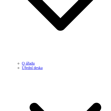
O úřadu
Úřední deska