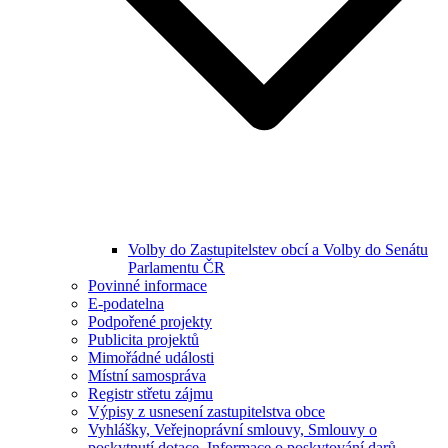
Volby do Zastupitelstev obcí a Volby do Senátu
Parlamentu ČR
Povinné informace
E-podatelna
Podpořené projekty
Publicita projektů
Mimořádné události
Místní samospráva
Registr střetu zájmu
Výpisy z usnesení zastupitelstva obce
Vyhlášky, Veřejnoprávní smlouvy, Smlouvy o
poskytnutí dotace, Informace o poskytování darů