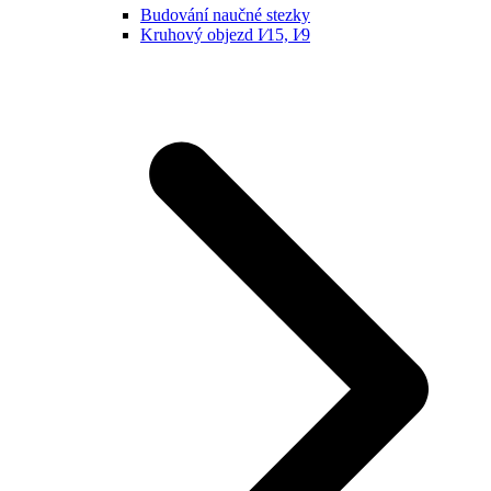
Budování naučné stezky
Kruhový objezd I⁄15, I⁄9