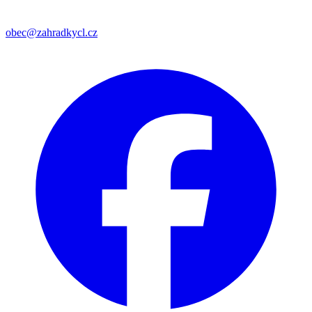
obec@zahradkycl.cz