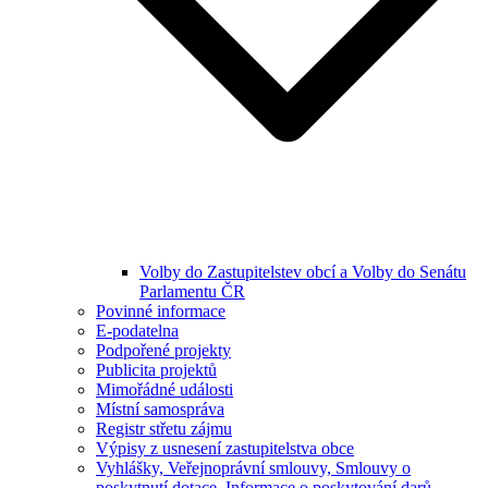
Volby do Zastupitelstev obcí a Volby do Senátu
Parlamentu ČR
Povinné informace
E-podatelna
Podpořené projekty
Publicita projektů
Mimořádné události
Místní samospráva
Registr střetu zájmu
Výpisy z usnesení zastupitelstva obce
Vyhlášky, Veřejnoprávní smlouvy, Smlouvy o
poskytnutí dotace, Informace o poskytování darů