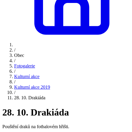
/
Obec
/
Fotogalerie
/
Kulturní akce
/
Kulturní akce 2019
/
28. 10. Drakiáda
28. 10. Drakiáda
Pouštění draků na fotbalovém hřišti.