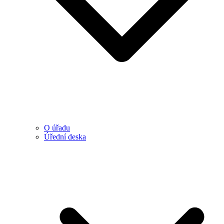
O úřadu
Úřední deska