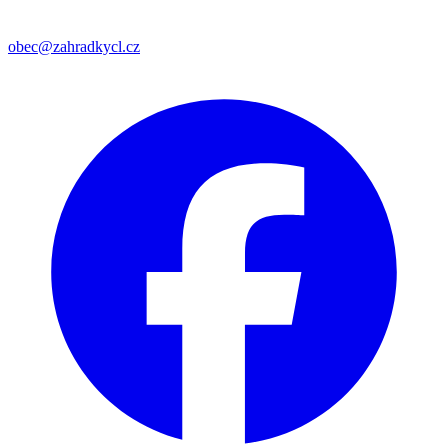
obec@zahradkycl.cz