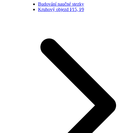
Budování naučné stezky
Kruhový objezd I⁄15, I⁄9