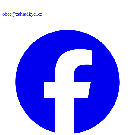
obec@zahradkycl.cz