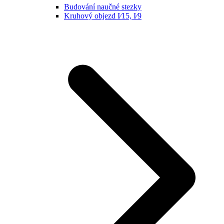
Budování naučné stezky
Kruhový objezd I⁄15, I⁄9