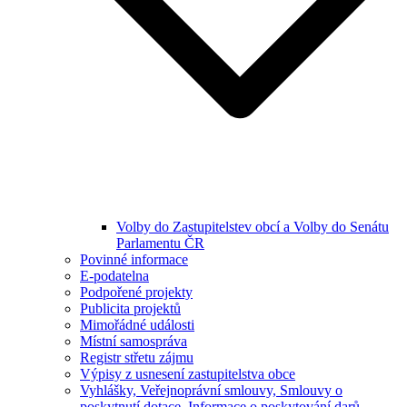
Volby do Zastupitelstev obcí a Volby do Senátu
Parlamentu ČR
Povinné informace
E-podatelna
Podpořené projekty
Publicita projektů
Mimořádné události
Místní samospráva
Registr střetu zájmu
Výpisy z usnesení zastupitelstva obce
Vyhlášky, Veřejnoprávní smlouvy, Smlouvy o
poskytnutí dotace, Informace o poskytování darů