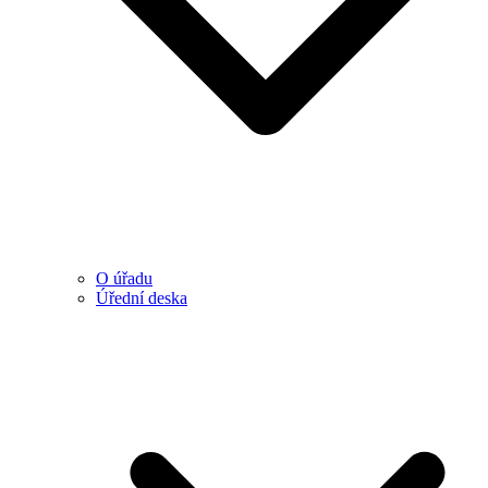
O úřadu
Úřední deska