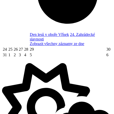
Den lesů v oboře Vřísek
24. Zahrádecké
slavnosti
Zobrazit všechny záznamy ze dne
24
25
26
27
28
29
30
31
1
2
3
4
5
6