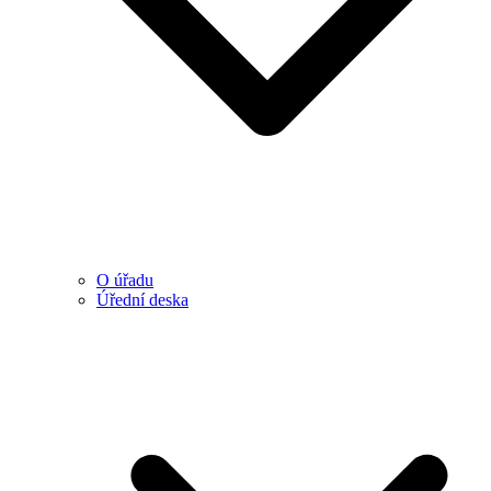
O úřadu
Úřední deska