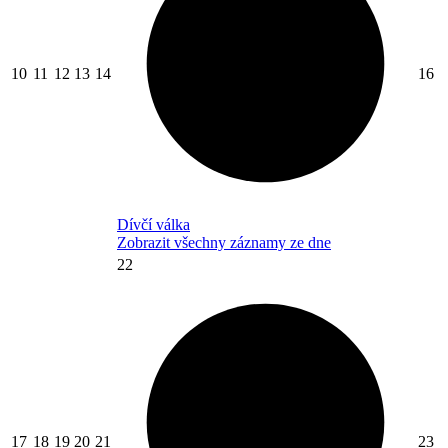
10
11
12
13
14
16
Dívčí válka
Zobrazit všechny záznamy ze dne
22
17
18
19
20
21
23