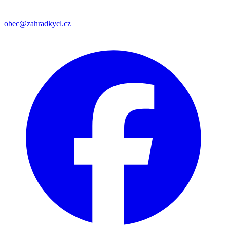
obec@zahradkycl.cz