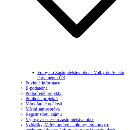
Volby do Zastupitelstev obcí a Volby do Senátu
Parlamentu ČR
Povinné informace
E-podatelna
Podpořené projekty
Publicita projektů
Mimořádné události
Místní samospráva
Registr střetu zájmu
Výpisy z usnesení zastupitelstva obce
Vyhlášky, Veřejnoprávní smlouvy, Smlouvy o
poskytnutí dotace, Informace o poskytování darů