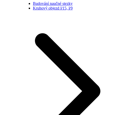
Budování naučné stezky
Kruhový objezd I⁄15, I⁄9