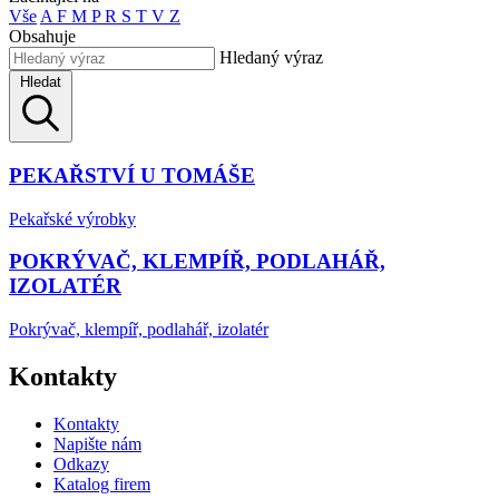
Vše
A
F
M
P
R
S
T
V
Z
Obsahuje
Hledaný výraz
Hledat
PEKAŘSTVÍ U TOMÁŠE
Pekařské výrobky
POKRÝVAČ, KLEMPÍŘ, PODLAHÁŘ,
IZOLATÉR
Pokrývač, klempíř, podlahář, izolatér
Kontakty
Kontakty
Napište nám
Odkazy
Katalog firem