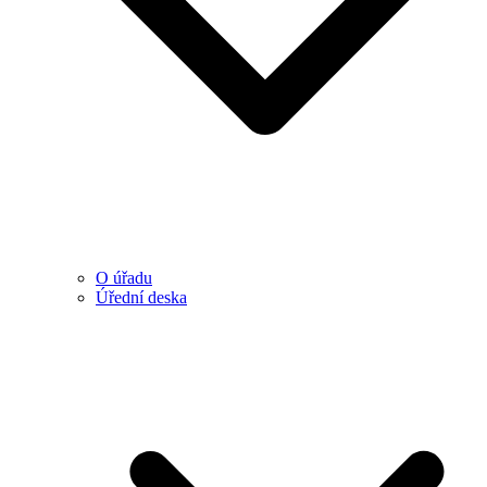
O úřadu
Úřední deska