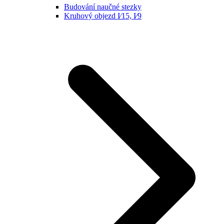
Budování naučné stezky
Kruhový objezd I⁄15, I⁄9