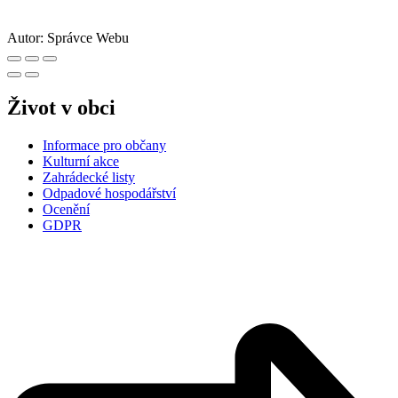
Autor:
Správce Webu
Život v obci
Informace pro občany
Kulturní akce
Zahrádecké listy
Odpadové hospodářství
Ocenění
GDPR