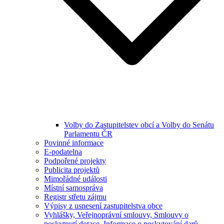
Volby do Zastupitelstev obcí a Volby do Senátu
Parlamentu ČR
Povinné informace
E-podatelna
Podpořené projekty
Publicita projektů
Mimořádné události
Místní samospráva
Registr střetu zájmu
Výpisy z usnesení zastupitelstva obce
Vyhlášky, Veřejnoprávní smlouvy, Smlouvy o
poskytnutí dotace, Informace o poskytování darů