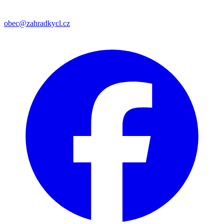
obec@zahradkycl.cz