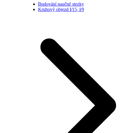
Budování naučné stezky
Kruhový objezd I⁄15, I⁄9