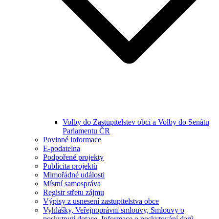
Volby do Zastupitelstev obcí a Volby do Senátu
Parlamentu ČR
Povinné informace
E-podatelna
Podpořené projekty
Publicita projektů
Mimořádné události
Místní samospráva
Registr střetu zájmu
Výpisy z usnesení zastupitelstva obce
Vyhlášky, Veřejnoprávní smlouvy, Smlouvy o
poskytnutí dotace, Informace o poskytování darů