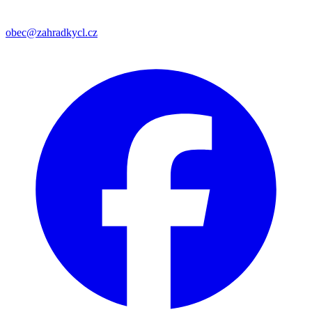
obec@zahradkycl.cz