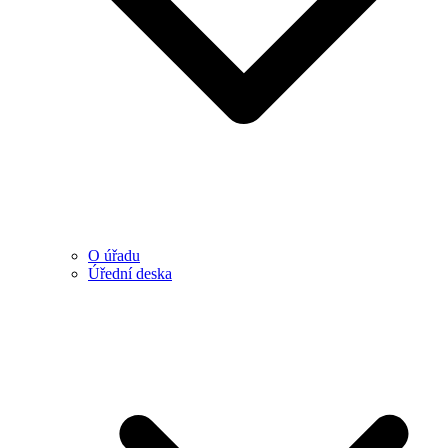
O úřadu
Úřední deska