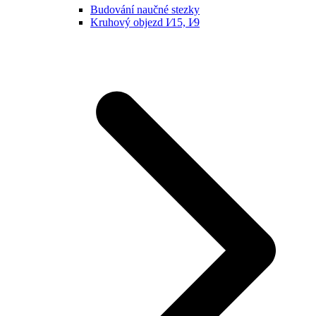
Budování naučné stezky
Kruhový objezd I⁄15, I⁄9