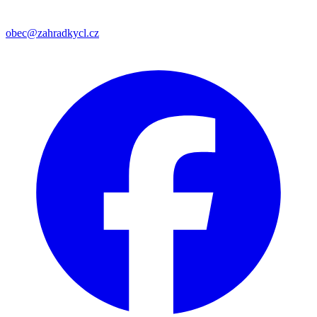
obec@zahradkycl.cz