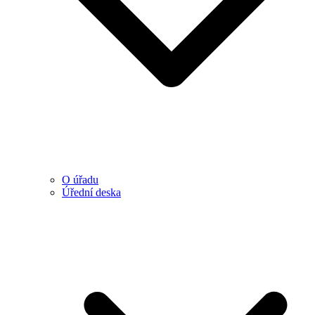
O úřadu
Úřední deska