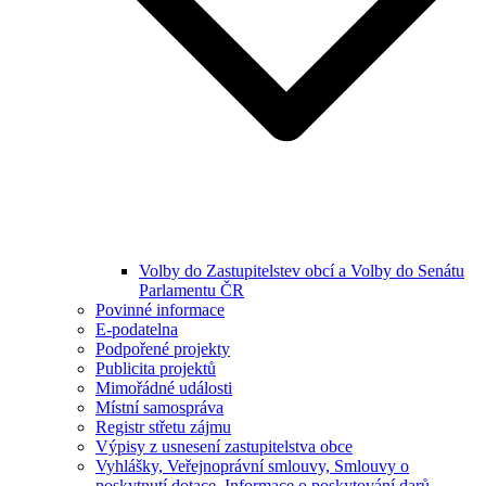
Volby do Zastupitelstev obcí a Volby do Senátu
Parlamentu ČR
Povinné informace
E-podatelna
Podpořené projekty
Publicita projektů
Mimořádné události
Místní samospráva
Registr střetu zájmu
Výpisy z usnesení zastupitelstva obce
Vyhlášky, Veřejnoprávní smlouvy, Smlouvy o
poskytnutí dotace, Informace o poskytování darů